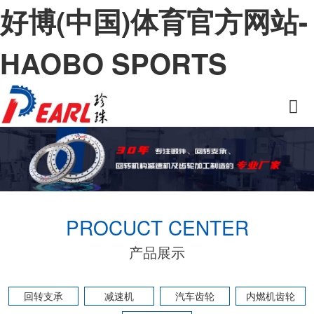
好博(中国)体育官方网站-
HAOBO SPORTS
PROCUCT CENTER
产品展示
回转支承
减速机
汽车齿轮
内燃机齿轮